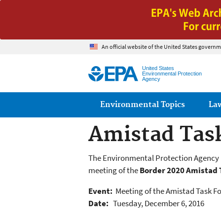
An official website of the United States governm
United States
Environmental Protection
Agency
Main menu
Environmental Topics
La
Amistad Tas
The Environmental Protection Agency (
meeting of the
Border 2020 Amistad T
Event:
Meeting of the Amistad Task F
Date:
Tuesday, December 6, 2016