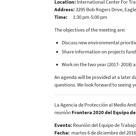
Location:
International Center For T
Address:
3295 Bob Rogers Drive, Eagle
Time:
1:30 pm-5:00 pm
The objectives of the meeting are:
Discuss new environmental prioriti
Share information on projects fun
Work on the two year (2017- 2018) a
An agenda will be provided at a later d
questions. We look forward to seeing y
La Agencia de Protección al Medio Ambi
reunión
Frontera 2020 del Equipo de 
Evento:
Reunión del Equipo de Trabaj
Fecha:
martes 6 de diciembre del 2016