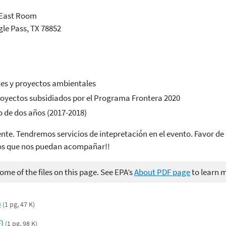
- East Room
gle Pass, TX 78852
des y proyectos ambientales
royectos subsidiados por el Programa Frontera 2020
o de dos años (2017-2018)
te. Tendremos servicios de intepretación en el evento. Favor de r
mos que nos puedan acompañar!!
me of the files on this page. See EPA’s
About PDF page
to learn 
)
(1 pg, 47 K)
)
(1 pg, 98 K)