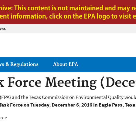
Jump to main content
ent.
ws & Regulations
About EPA
k Force Meeting (Dec
EPA) and the Texas Commission on Environmental Quality would li
ask Force on Tuesday, December 6, 2016 in Eagle Pass, Texa
orce