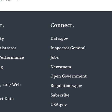
r.
Connect.
ity
Data.gov
istrator
Inspector General
Performance
Jobs
ng
Newsroom
Open Government
9, 2017 Web
Regulations.gov
Subscribe
ct Data
USA.gov