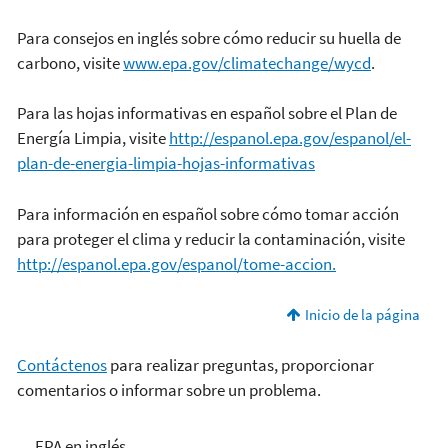
Para consejos en inglés sobre cómo reducir su huella de
carbono, visite
www.epa.gov/climatechange/wycd
.
Para las hojas informativas en español sobre el Plan de
Energía Limpia, visite
http://espanol.epa.gov/espanol/el-
plan-de-energia-limpia-hojas-informativas
Para información en español sobre cómo tomar acción
para proteger el clima y reducir la contaminación, visite
http://espanol.epa.gov/espanol/tome-accion.
Inicio de la página
Contáctenos
para realizar preguntas, proporcionar
comentarios o informar sobre un problema.
EPA en español
EPA en inglés